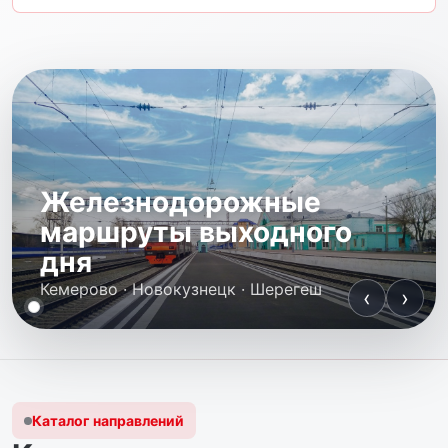
Железнодорожные
маршруты выходного
дня
Кемерово · Новокузнецк · Шерегеш
‹
›
Каталог направлений