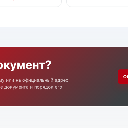
окумент?
О
му или на официальный адрес
е документа и порядок его