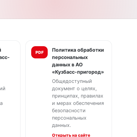
й
Политика обработки
PDF
асс-
персональных
данных в АО
«Кузбасс-пригород»
Общедоступный
ий
документ о целях,
принципах, правилах
а
и мерах обеспечения
безопасности
персональных
данных.
Открыть на сайте