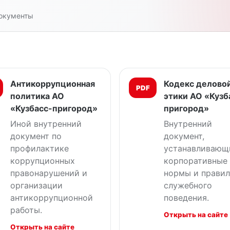
документы
Антикоррупционная
Кодекс делово
PDF
политика АО
этики АО «Кузб
«Кузбасс-пригород»
пригород»
Иной внутренний
Внутренний
документ по
документ,
профилактике
устанавливающ
коррупционных
корпоративные
правонарушений и
нормы и правил
организации
служебного
антикоррупционной
поведения.
работы.
Открыть на сайте
Открыть на сайте