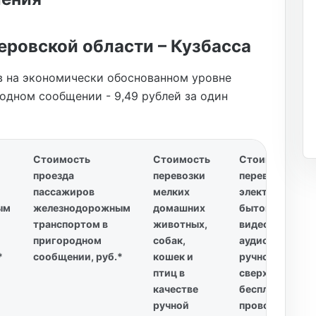
еровской области – Кузбасса
в на экономически обоснованном уровне
дном сообщении - 9,49 рублей за один
Стоимость
Стоимость
Стоимость
проезда
перевозки
перевозки
пассажиров
мелких
электронной,
ым
железнодорожным
домашних
бытовой
транспортом в
животных,
видео- и
пригородном
собак,
аудиотехники,
*
сообщении, руб.*
кошек и
ручной клади
птиц в
сверх нормы
качестве
бесплатного
ручной
провоза по вес