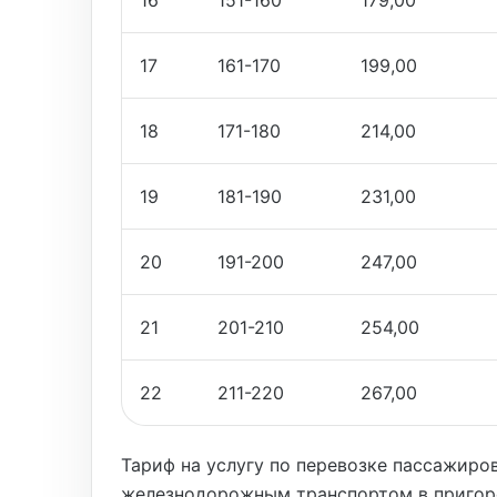
16
151-160
179,00
17
161-170
199,00
18
171-180
214,00
19
181-190
231,00
20
191-200
247,00
21
201-210
254,00
22
211-220
267,00
Тариф на услугу по перевозке пассажиро
железнодорожным транспортом в пригор