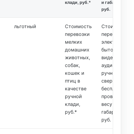
клади, руб.*
и габаритам,
руб.
льготный
Стоимость
Стоимость
перевозки
перевозки
мелких
электронной,
домашних
бытовой
животных,
видео- и
собак,
аудиотехники
кошек и
ручной клади
птиц в
сверх нормы
качестве
бесплатного
ручной
провоза по
клади,
весу и
руб.*
габаритам,
руб.