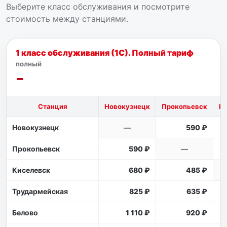
Выберите класс обслуживания и посмотрите
стоимость между станциями.
1 класс обслуживания (1С). Полный тариф
полный
Станция
Новокузнецк
Прокопьевск
К
Новокузнецк
—
590 ₽
Прокопьевск
590 ₽
—
Киселевск
680 ₽
485 ₽
Трудармейская
825 ₽
635 ₽
Белово
1 110 ₽
920 ₽