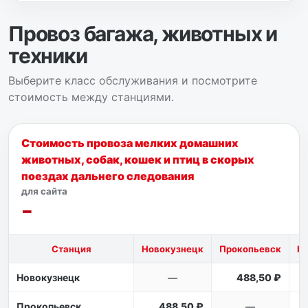
Провоз багажа, животных и
техники
Выберите класс обслуживания и посмотрите
стоимость между станциями.
Стоимость провоза мелких домашних
животных, собак, кошек и птиц в скорых
поездах дальнего следования
для сайта
Станция
Новокузнецк
Прокопьевск
К
Новокузнецк
—
488,50 ₽
Прокопьевск
488,50 ₽
—