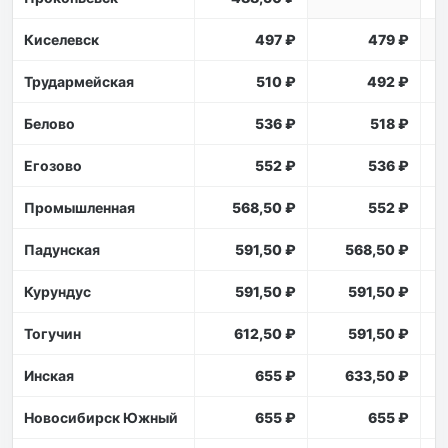
Киселевск
497 ₽
479 ₽
Трудармейская
510 ₽
492 ₽
Белово
536 ₽
518 ₽
Егозово
552 ₽
536 ₽
Промышленная
568,50 ₽
552 ₽
Падунская
591,50 ₽
568,50 ₽
Курундус
591,50 ₽
591,50 ₽
Тогучин
612,50 ₽
591,50 ₽
Инская
655 ₽
633,50 ₽
Новосибирск Южный
655 ₽
655 ₽