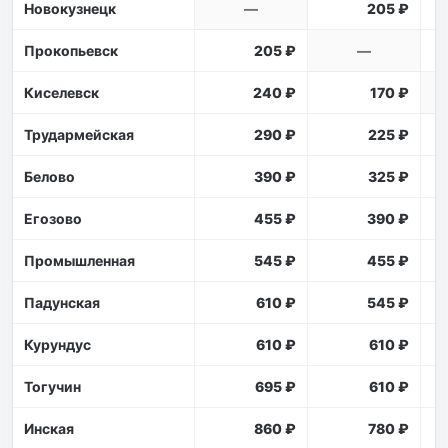
Новокузнецк
—
205 ₽
Прокопьевск
205 ₽
—
Киселевск
240 ₽
170 ₽
Трудармейская
290 ₽
225 ₽
Белово
390 ₽
325 ₽
Егозово
455 ₽
390 ₽
Промышленная
545 ₽
455 ₽
Падунская
610 ₽
545 ₽
Курундус
610 ₽
610 ₽
Тогучин
695 ₽
610 ₽
Инская
860 ₽
780 ₽