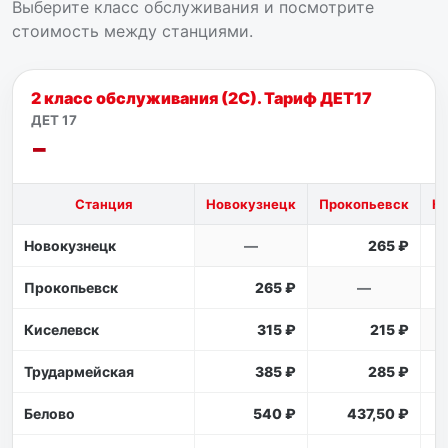
Выберите класс обслуживания и посмотрите
стоимость между станциями.
2 класс обслуживания (2С). Тариф ДЕТ17
ДЕТ 17
Станция
Новокузнецк
Прокопьевск
К
Новокузнецк
—
265 ₽
Прокопьевск
265 ₽
—
Киселевск
315 ₽
215 ₽
Трудармейская
385 ₽
285 ₽
Белово
540 ₽
437,50 ₽