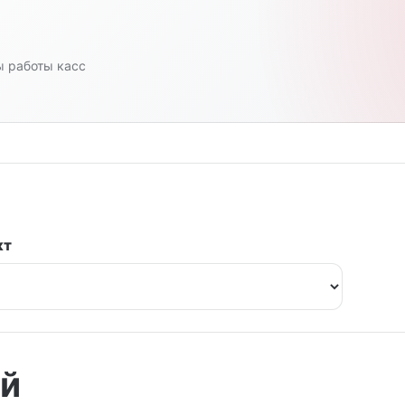
 работы касс
кт
ой