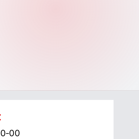
:
00‑00