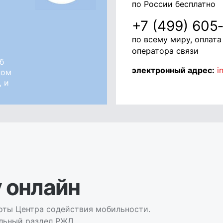
по России бесплатно
+7 (499) 605
по всему миру, оплат
оператора связи
б
электронный адрес:
i
ном
 и
 онлайн
оты Центра содействия мобильности.
льный раздел РЖД.